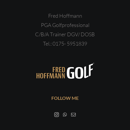
Fred Hoffmann
PGA Golfprofessional
C/B/A Trainer DGV/ DOSB
Tel.: 0175- 5951839
FOLLOW ME