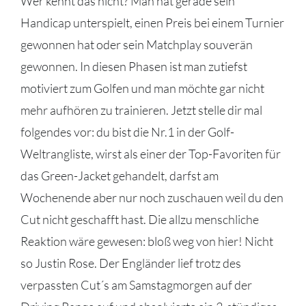
Wer kennt das nicht? Man hat gerade sein
Handicap unterspielt, einen Preis bei einem Turnier
gewonnen hat oder sein Matchplay souverän
gewonnen. In diesen Phasen ist man zutiefst
motiviert zum Golfen und man möchte gar nicht
mehr aufhören zu trainieren. Jetzt stelle dir mal
folgendes vor: du bist die Nr.1 in der Golf-
Weltrangliste, wirst als einer der Top-Favoriten für
das Green-Jacket gehandelt, darfst am
Wochenende aber nur noch zuschauen weil du den
Cut nicht geschafft hast. Die allzu menschliche
Reaktion wäre gewesen: bloß weg von hier! Nicht
so Justin Rose. Der Engländer lief trotz des
verpassten Cut´s am Samstagmorgen auf der