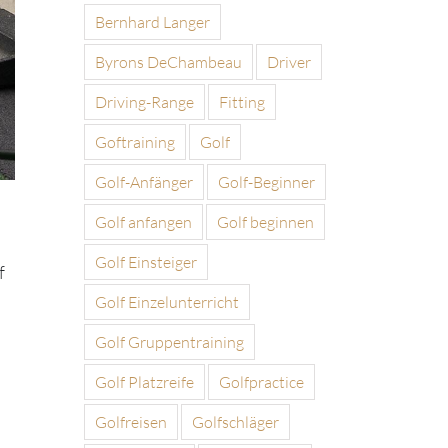
Bernhard Langer
Byrons DeChambeau
Driver
Driving-Range
Fitting
Goftraining
Golf
Golf-Anfänger
Golf-Beginner
Golf anfangen
Golf beginnen
Golf Einsteiger
f
Golf Einzelunterricht
Golf Gruppentraining
Golf Platzreife
Golfpractice
Golfreisen
Golfschläger